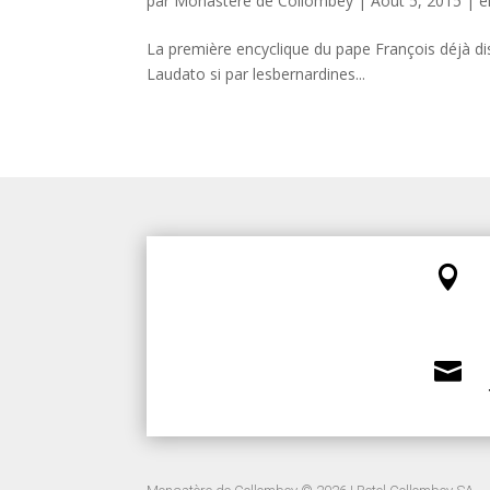
par
Monastère de Collombey
|
Août 5, 2015
|
e
La première encyclique du pape François déjà di
Laudato si par lesbernardines...

